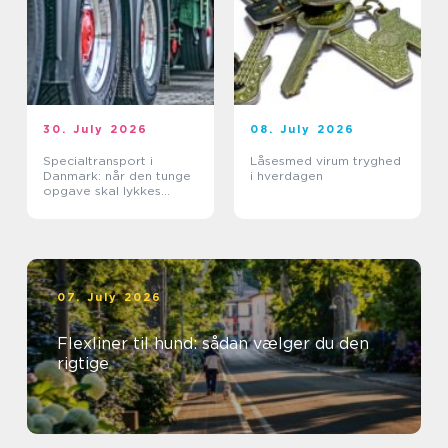
30. July 2026
08. July 2026
Specialtransport i
Låsesmed virum tryghed
Danmark: når den tunge
i hverdagen
opgave skal lykkes
første gang
07. July 2026
Flexliner til hund: sådan vælger du den
rigtige