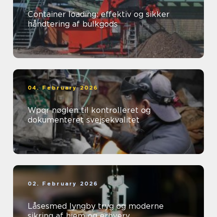
Container loading: effektiv og sikker
håndtering af bulkgods
04. February 2026
Wpqr nøglen til kontrolleret og
dokumenteret svejsekvalitet
02. February 2026
Låsesmed lyngby tryg og moderne
sikring af hjem og erhverv