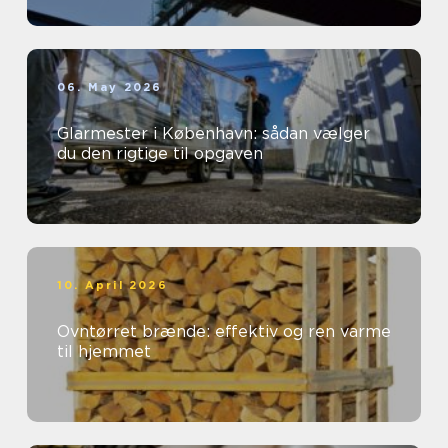
06. May 2026
Glarmester i København: sådan vælger
du den rigtige til opgaven
10. April 2026
Ovntørret brænde: effektiv og ren varme
til hjemmet