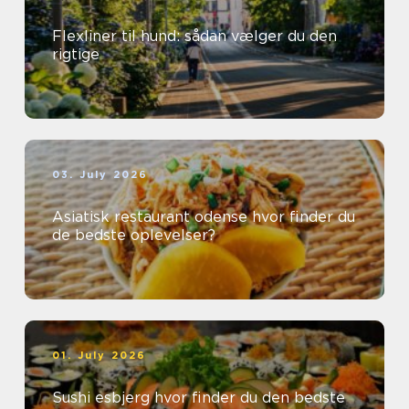
Flexliner til hund: sådan vælger du den
rigtige
03. July 2026
Asiatisk restaurant odense hvor finder du
de bedste oplevelser?
01. July 2026
Sushi esbjerg hvor finder du den bedste