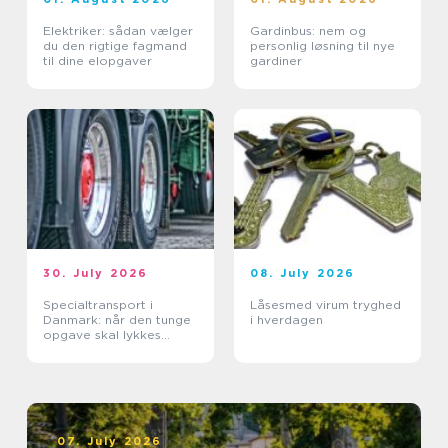
Elektriker: sådan vælger
Gardinbus: nem og
du den rigtige fagmand
personlig løsning til nye
til dine elopgaver
gardiner
30. July 2026
08. July 2026
Specialtransport i
Låsesmed virum tryghed
Danmark: når den tunge
i hverdagen
opgave skal lykkes
første gang
07. July 2026