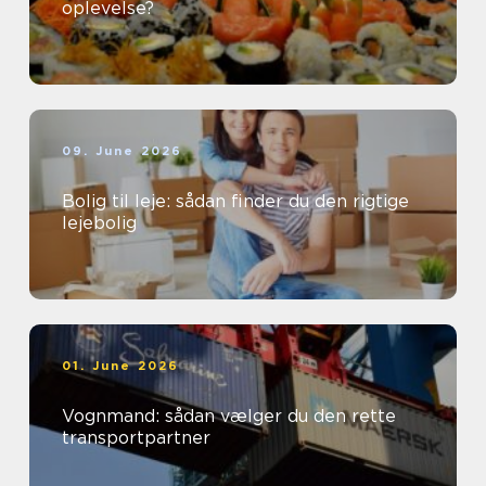
oplevelse?
09. June 2026
Bolig til leje: sådan finder du den rigtige
lejebolig
01. June 2026
Vognmand: sådan vælger du den rette
transportpartner