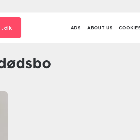
.
dk
ADS
ABOUT US
COOKIE
 dødsbo