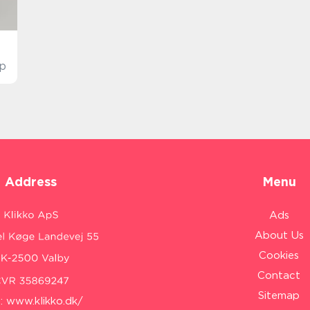
lp
Address
Menu
Ads
About Us
Cookies
Contact
Sitemap
:
www.klikko.dk/