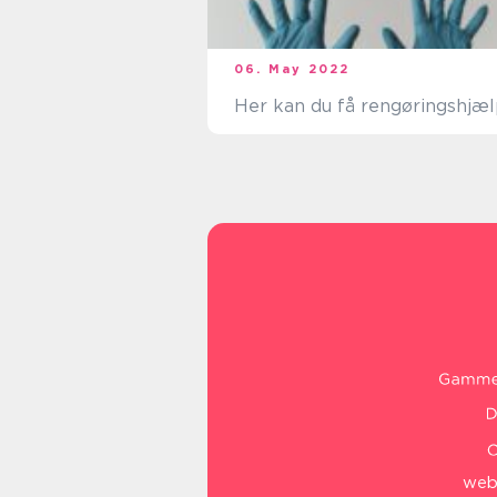
06. May 2022
Her kan du få rengøringshjæ
web