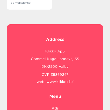
gamerstjerne!
Address
web:
www.klikko.dk/
Menu
Ads