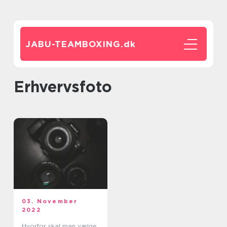
JABU-TEAMBOXING.
dk
erhvervsfoto
03. November
2022
Hvorfor skal man vælge