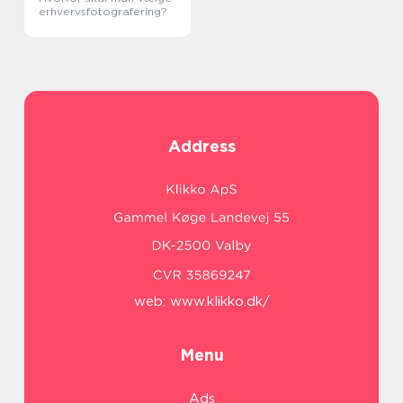
erhvervsfotografering?
Address
web:
www.klikko.dk/
Menu
Ads