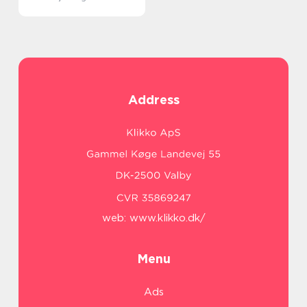
Address
web:
www.klikko.dk/
Menu
Ads