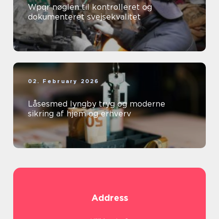
Wpqr nøglen til kontrolleret og
dokumenteret svejsekvalitet
02. February 2026
Låsesmed lyngby tryg og moderne
sikring af hjem og erhverv
Address